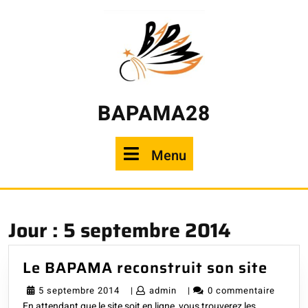
Skip
to
content
BAPAMA28
Menu
Menu
Jour :
5 septembre 2014
Le
Le BAPAMA reconstruit son site
BAP
5
admin
5 septembre 2014
|
admin
|
0 commentaire
recon
En attendant que le site soit en ligne, vous trouverez les
septembre