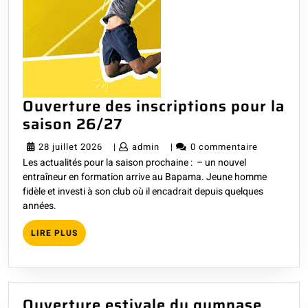
Ouverture des inscriptions pour la
Ouverture
saison 26/27
des
28
admin
28 juillet 2026
|
admin
|
0 commentaire
inscriptions
Les actualités pour la saison prochaine : – un nouvel
juillet
pour
entraîneur en formation arrive au Bapama. Jeune homme
2026
la
fidèle et investi à son club où il encadrait depuis quelques
années.
saison
26/27
LIRE
LIRE PLUS
PLUS
Ouver
Ouverture estivale du gymnase