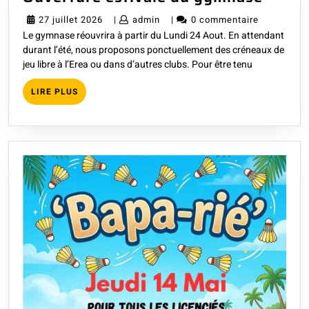
estiva
27
admin
27 juillet 2026
|
admin
|
0 commentaire
du
Le gymnase réouvrira à partir du Lundi 24 Aout. En attendant
juillet
gymn
durant l’été, nous proposons ponctuellement des créneaux de
2026
jeu libre à l’Erea ou dans d’autres clubs. Pour être tenu
LIRE
LIRE PLUS
PLUS