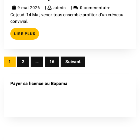
jour
9
admin
9 mai 2026
|
admin
|
0 commentaire
férié
Ce jeudi 14 Mai, venez tous ensemble profitez d’un créneau
mai
convivial.
2026
LIRE
LIRE PLUS
PLUS
Navigation
1
2
…
16
Suivant
des
articles
Payer sa licence au Bapama