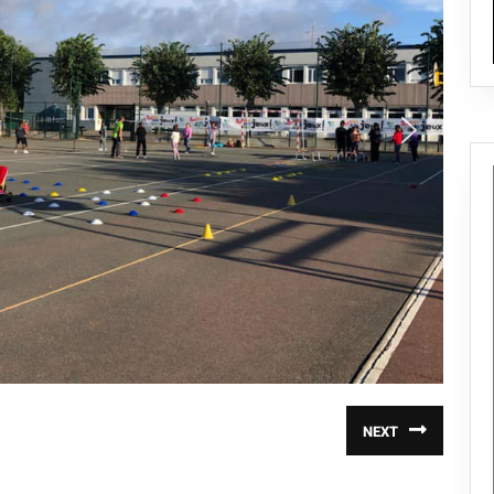
NEXT
Article
suivant
: