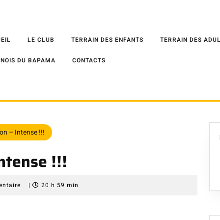
EIL
LE CLUB
TERRAIN DES ENFANTS
TERRAIN DES ADU
NOIS DU BAPAMA
CONTACTS
n – Intense !!!
ntense !!!
entaire
|
20 h 59 min