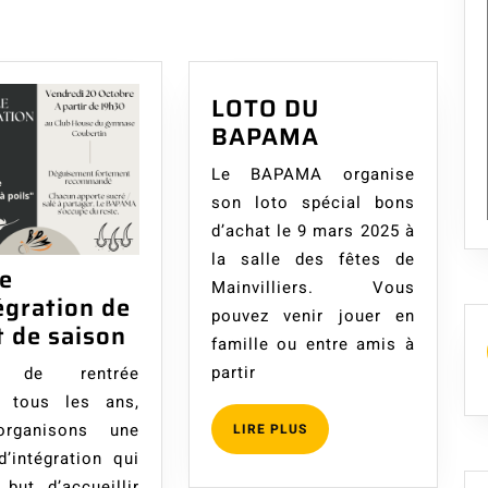
LOTO DU
LOTO
BAPAMA
DU
Le BAPAMA organise
BAPAMA
son loto spécial bons
d’achat le 9 mars 2025 à
la salle des fêtes de
ée
Mainvilliers. Vous
égration de
pouvez venir jouer en
Soirée
 de saison
famille ou entre amis à
d’intégration
partir
e de rentrée
de
tous les ans,
début
LIRE
rganisons une
LIRE PLUS
de
PLUS
d’intégration qui
saison
but d’accueillir