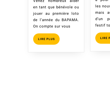
Venez nombreux aider
BAPAMA
les nou
en tant que bénévole ou
–
mais au
jouer au première loto
21
d’un p
de l’année du BAPAMA.
Septembre
festif 
On compte sur vous
2025
LIRE 
LIRE
LIRE PLUS
PLUS