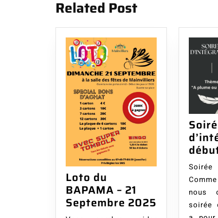
l’article
Related Post
Soir
d’int
début
Soiré
Loto du
Comme 
BAPAMA – 21
nous o
Loto
Septembre 2025
soirée 
du
a pour 