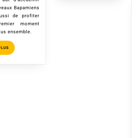
veaux Bapamiens
ssi de profiter
remier moment
tous ensemble.
LIRE
PLUS
PLUS