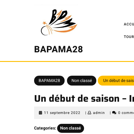
Skip
to
content
ACCU
TOUR
BAPAMA28
BAPAMA28
Non classé
Un début de saiso
Un début de saison – I
11
admin
11 septembre 2022
|
admin
|
0 comm
septembre
2022
Categories:
Non classé